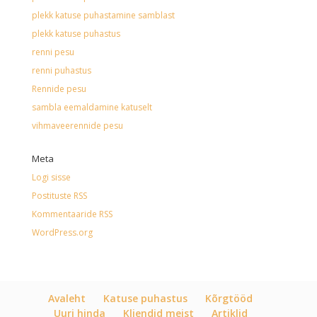
plekk katuse puhastamine samblast
plekk katuse puhastus
renni pesu
renni puhastus
Rennide pesu
sambla eemaldamine katuselt
vihmaveerennide pesu
Meta
Logi sisse
Postituste RSS
Kommentaaride RSS
WordPress.org
Avaleht
Katuse puhastus
Kõrgtööd
Uuri hinda
Kliendid meist
Artiklid