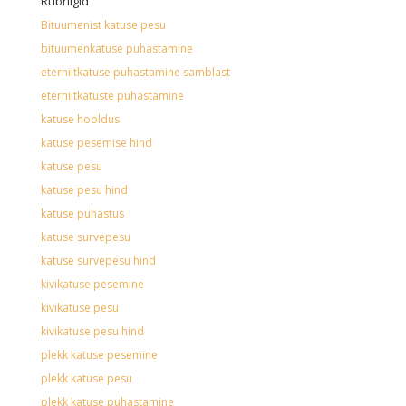
Rubriigid
Bituumenist katuse pesu
bituumenkatuse puhastamine
eterniitkatuse puhastamine samblast
eterniitkatuste puhastamine
katuse hooldus
katuse pesemise hind
katuse pesu
katuse pesu hind
katuse puhastus
katuse survepesu
katuse survepesu hind
kivikatuse pesemine
kivikatuse pesu
kivikatuse pesu hind
plekk katuse pesemine
plekk katuse pesu
plekk katuse puhastamine