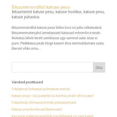
Bituumensindlist katuse pesu
Bituumenist katuse pesu
,
katuse hooldus
,
katuse pesu
,
katuse puhastus
Bituumensindlist katuse pesu Selles loos on juttu viilkatustest.
Bituumenmaterjalid lamekatustel käituvad mõnevõrra teisiti.
Kivikatus läheb kiirelt samblasse aga sammal auke sisse ei
pure. Plekkkatus peab kõige kauem ilma sammaldumata vastu.
Eterniit võiks oma...
Värsked postitused
5 küsimust kivikatuse puhastuse teemal
Katuse pesu – kas paneme ka keemia peale või ei pane?
5 küsimust vihmaveerennide puhastamisest
Katuse pesu korduvad küsimused
Kas enne päikesepaneelide paigaldamist on vaja katust